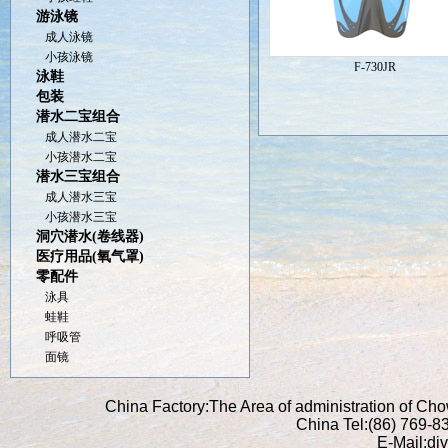
游泳镜
成人泳镜
小孩泳镜
F-730JR
泳鞋
包装
潜水二宝组合
成人潜水二宝
小孩潜水二宝
潜水三宝组合
成人潜水三宝
小孩潜水三宝
洞穴潜水(卷线器)
医疗用品(氧气罩)
零配件
泳具
蛙鞋
呼吸管
面镜
China Factory:The Area of administration of C
China Tel:(86) 769-
E-Mail:di