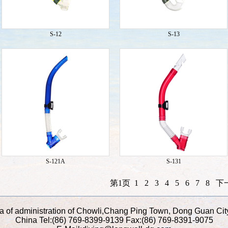
S-12
S-13
S-121A
S-131
第1页
1
2
3
4
5
6
7
8
下
a of administration of Chowli,Chang Ping Town, Dong Guan Ci
China Tel:(86) 769-8399-9139 Fax:(86) 769-8391-9075