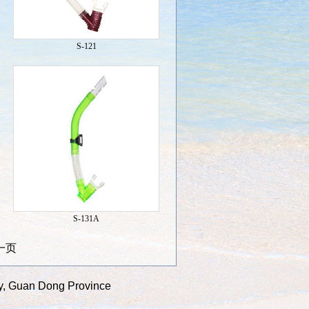
S-121
S-131A
一页
ty, Guan Dong Province