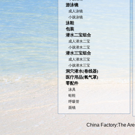
游泳镜
成人泳镜
小孩泳镜
泳鞋
包装
潜水二宝组合
成人潜水二宝
小孩潜水二宝
潜水三宝组合
成人潜水三宝
小孩潜水三宝
洞穴潜水(卷线器)
医疗用品(氧气罩)
零配件
泳具
蛙鞋
呼吸管
面镜
China Factory:The Are