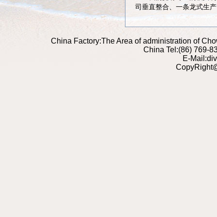
司垂直整合、一条龙式生产
China Factory:The Area of administration of C
China Tel:(86) 769-
E-Mail:di
CopyRight@2