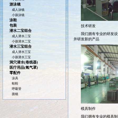
游泳镜
成人泳镜
小孩泳镜
泳鞋
包装
技术研发
潜水二宝组合
我们拥有专业的研发设
成人潜水二宝
并研发新的产品
小孩潜水二宝
潜水三宝组合
成人潜水三宝
小孩潜水三宝
洞穴潜水(卷线器)
医疗用品(氧气罩)
零配件
泳具
蛙鞋
呼吸管
面镜
模具制作
我们拥有专业的模具制